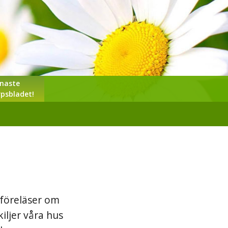
naste
psbladet!
 föreläser om
iljer våra hus