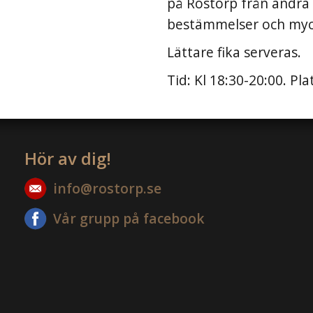
på Rostorp från andra
bestämmelser och myc
Lättare fika serveras.
Tid: Kl 18:30-20:00. P
Hör av dig!
info@rostorp.se
Vår grupp på facebook