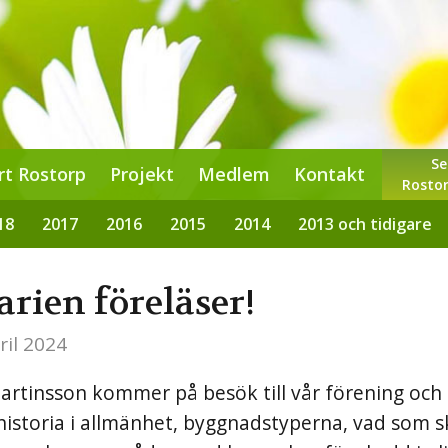
Se
rt Rostorp
Projekt
Medlem
Kontakt
Rostor
18
2017
2016
2015
2014
2013 och tidigare
rien föreläser!
il 2024
artinsson kommer på besök till vår förening och
toria i allmänhet, byggnadstyperna, vad som sk