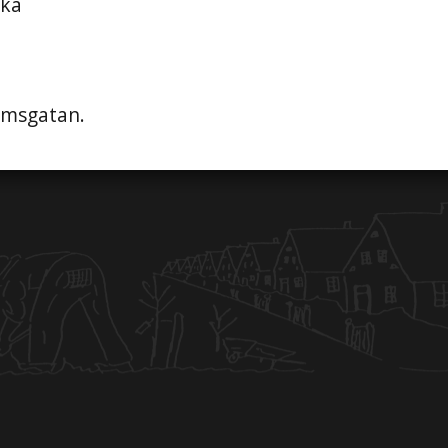
ika
hemsgatan.