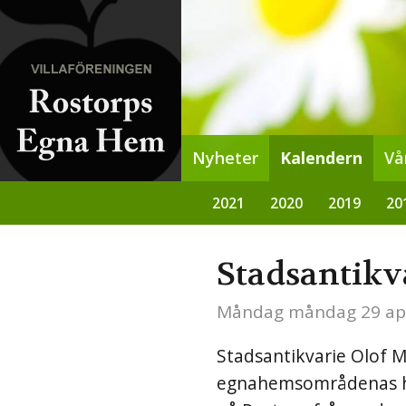
Nyheter
Kalendern
Vå
2021
2020
2019
20
Stadsantikva
Måndag
måndag 29 apr
Stadsantikvarie Olof M
egnahemsområdenas his