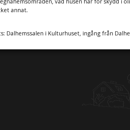
 egnahemsområden, vad husen har för skydd i ol
ket annat.
lats: Dalhemssalen i Kulturhuset, ingång från Dal