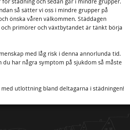
er för städning och sedan går i mindre grupper.
undan så sätter vi oss i mindre grupper på
nn och önska våren välkommen. Städdagen
 och primörer och växtbytandet är tänkt börja
emenskap med låg risk i denna annorlunda tid.
m du har några symptom på sjukdom så måste
r med utlottning bland deltagarna i städningen!