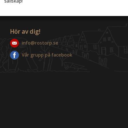
sällskap!
Hör av dig!
info@rostorp.se
Vår grupp på facebook