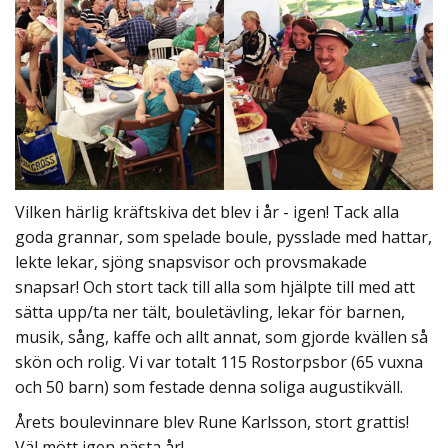
Vilken härlig kräftskiva det blev i år - igen!
Tack alla
goda grannar, som spelade boule, pysslade med hattar,
lekte lekar, sjöng snapsvisor och provsmakade
snapsar! Och stort tack till alla som hjälpte till med att
sätta upp/ta ner tält, bouletävling, lekar för barnen,
musik, sång, kaffe och allt annat, som gjorde kvällen så
skön och rolig. Vi var totalt
115 Rostorpsbor (65 vuxna
och 50 barn) som festade denna soliga augustikväll.
Årets boulevinnare blev Rune Karlsson, stort grattis!
Väl mött igen nästa år!