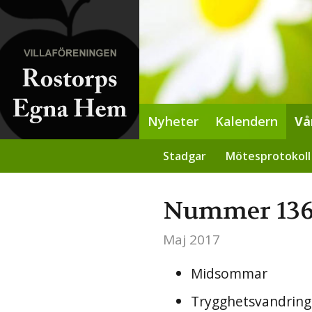
Nyheter
Kalendern
Vå
Stadgar
Mötesprotokoll
Nummer 13
Maj 2017
Midsommar
Trygghetsvandring