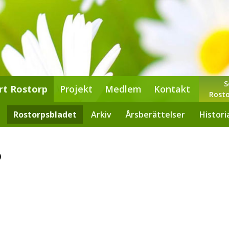
S
rt Rostorp
Projekt
Medlem
Kontakt
Rosto
Rostorpsbladet
Arkiv
Årsberättelser
Histori
6