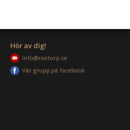
Hör av dig!
info@rostorp.se
Vår grupp på facebook