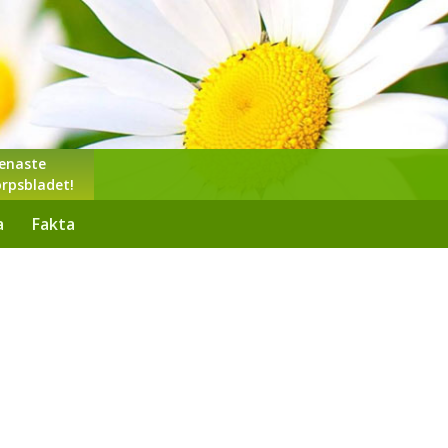
enaste
rpsbladet!
a
Fakta