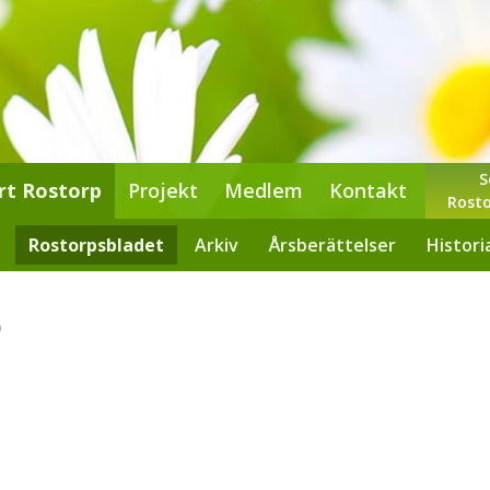
S
rt Rostorp
Projekt
Medlem
Kontakt
Rosto
Rostorpsbladet
Arkiv
Årsberättelser
Histori
9
e