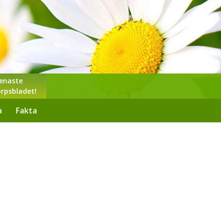
enaste
rpsbladet!
a
Fakta