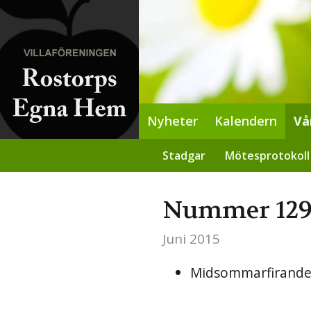
Nyheter
Kalendern
Vå
Stadgar
Mötesprotokoll
Nummer 12
Juni 2015
Midsommarfirand