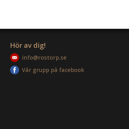
Hör av dig!
info@rostorp.se
Vår grupp på facebook